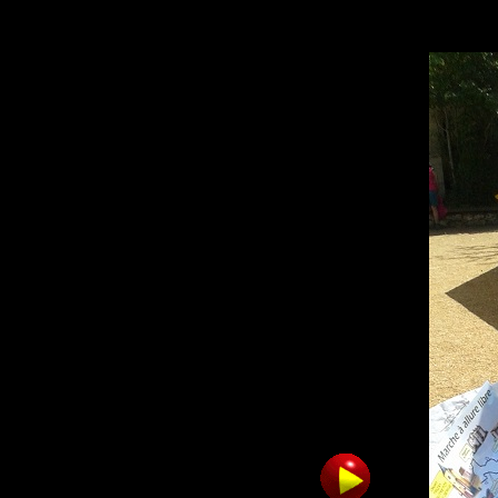
./imag/20190706_142247.jpg
28