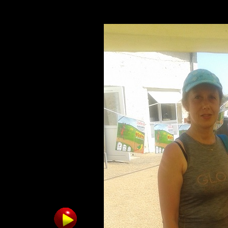
./imag/20190706_145242.jpg
27