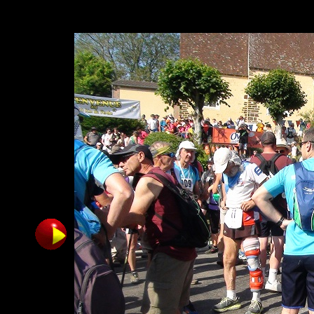
./imag/DSC00646.JPG
9